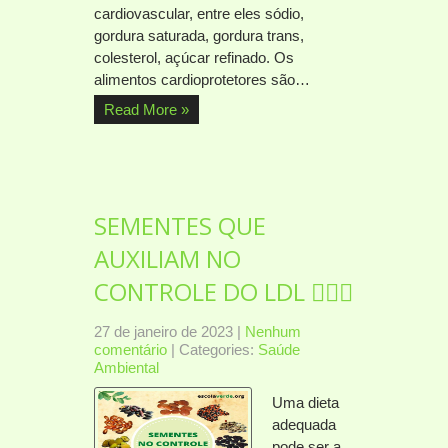
cardiovascular, entre eles sódio,
gordura saturada, gordura trans,
colesterol, açúcar refinado. Os
alimentos cardioprotetores são…
Read More »
SEMENTES QUE
AUXILIAM NO
CONTROLE DO LDL 👩🏽‍⚕️
27 de janeiro de 2023
|
Nenhum
comentário
| Categories:
Saúde
Ambiental
Uma dieta
adequada
pode ser a