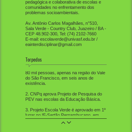
pedagógica e colaborativa de escolas e
comunidades no enfrentamento dos
problemas socioambientais.
Av. Antônio Carlos Magalhães, n°510,
Sala Verde - Country Club, Juazeiro / BA -
CEP 48.902-300, Tel: (74) 2102-7660
E-mail: escolaverde@univasf.edu.br /
eainterdisciplinar@gmail.com
Torpedos
1. PEV já mobilizou diretamente mais de
80 mil pessoas, apenas na região do Vale
do São Francisco, em seis anos de
existência.
2. CNPq aprova Projeto de Pesquisa do
PEV nas escolas da Educação Básica.
3. Projeto Escola Verde é aprovado em 1º
lugar no IF-Sertão Pernambucano, em
Edital de Extensão.
4. PEV aprovou 12 trabalhos na Mostra