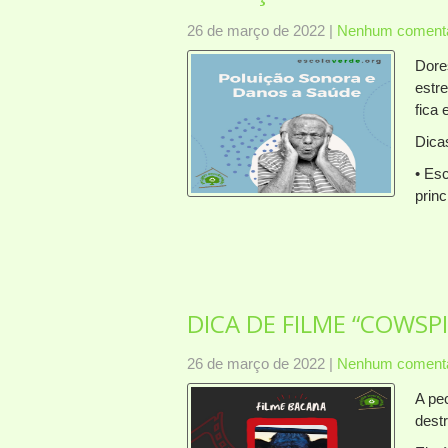
26 de março de 2022
|
Nenhum comentá
Dore
estr
fica 
Dica
• Es
princ
DICA DE FILME “COWSP
26 de março de 2022
|
Nenhum comentá
A pe
destr