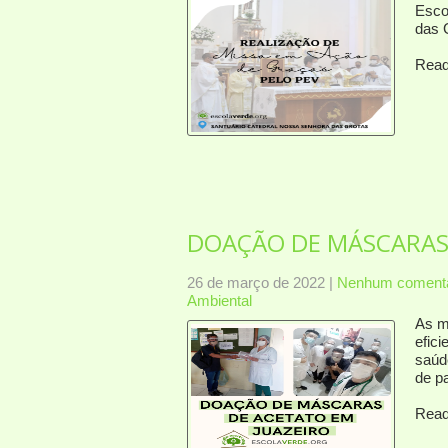
Esco
das 
Read
DOAÇÃO DE MÁSCARAS 
26 de março de 2022
|
Nenhum comentá
Ambiental
As m
efici
saúd
de p
Read