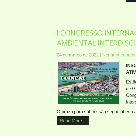
I CONGRESSO INTERNA
AMBIENTAL INTERDISCIP
24 de março de 2022
|
Nenhum comentá
INS
ATI
Estã
de G
Cong
Inter
O prazo para submissão segue aberto a
Read More »