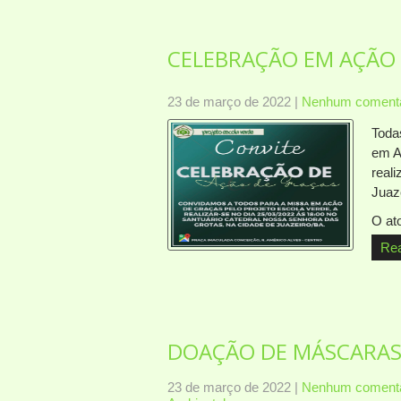
CELEBRAÇÃO EM AÇÃO 
23 de março de 2022
|
Nenhum comentá
Toda
em A
real
Juaze
O at
Re
DOAÇÃO DE MÁSCARAS 
23 de março de 2022
|
Nenhum comentá