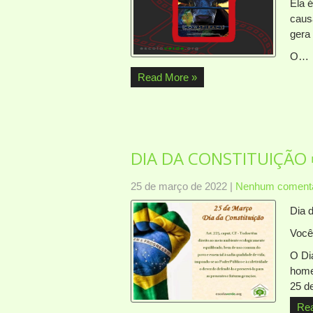
Ela 
causa
gera 
O…
Read More »
DIA DA CONSTITUIÇÃO 
25 de março de 2022
|
Nenhum comentá
Dia 
Você
O Di
home
25 d
Re