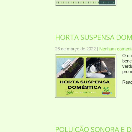
HORTA SUSPENSA DOM
26 de março de 2022
|
Nenhum comentá
O cu
bene
verdu
prom
Read
POLUIÇÃO SONORA E 