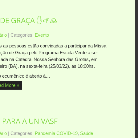
DE GRAÇA ✋🌱🙏
rio
| Categories:
Evento
s as pessoas estão convidadas a participar da Missa
ção de Graça pelo Programa Escola Verde a ser
izada na Catedral Nossa Senhora das Grotas, em
iro (BA), na sexta-feira (25/03/22), as 18:00hs.
o ecumênico é aberto à…
ad More »
PARA A UNIVASF
rio
| Categories:
Pandemia COVID-19
,
Saúde