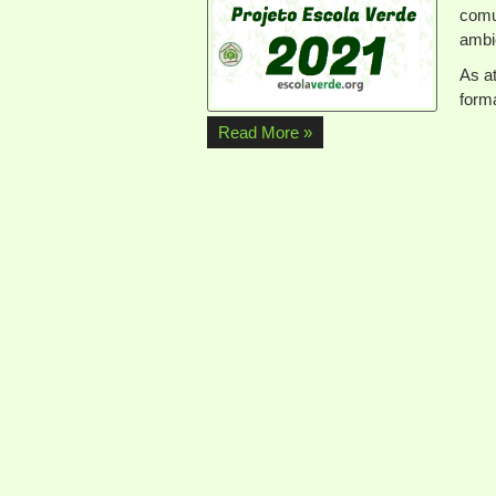
comu
ambi
As a
form
Read More »