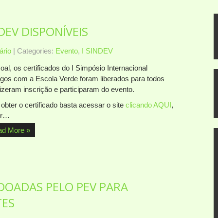
DEV DISPONÍVEIS
rio
| Categories:
Evento
,
I SINDEV
al, os certificados do I Simpósio Internacional
ogos com a Escola Verde foram liberados para todos
izeram inscrição e participaram do evento.
obter o certificado basta acessar o site
clicando AQUI
,
ar…
ad More »
DOADAS PELO PEV PARA
TES