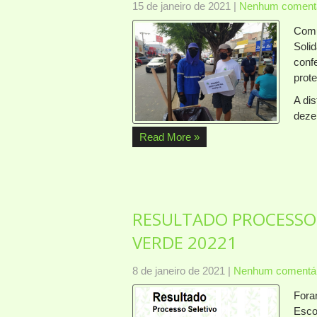
15 de janeiro de 2021
|
Nenhum comentá
Comu
Soli
conf
prot
A di
deze
Read More »
RESULTADO PROCESSO
VERDE 20221
8 de janeiro de 2021
|
Nenhum comentár
Fora
Esco