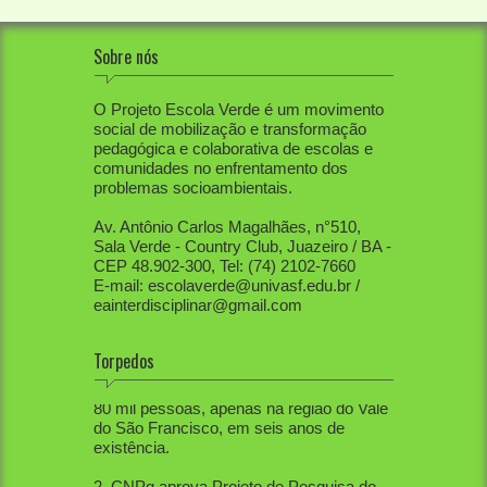
Sobre nós
O Projeto Escola Verde é um movimento
social de mobilização e transformação
pedagógica e colaborativa de escolas e
comunidades no enfrentamento dos
problemas socioambientais.
Av. Antônio Carlos Magalhães, n°510,
Sala Verde - Country Club, Juazeiro / BA -
CEP 48.902-300, Tel: (74) 2102-7660
E-mail: escolaverde@univasf.edu.br /
eainterdisciplinar@gmail.com
Torpedos
1. PEV já mobilizou diretamente mais de
80 mil pessoas, apenas na região do Vale
do São Francisco, em seis anos de
existência.
2. CNPq aprova Projeto de Pesquisa do