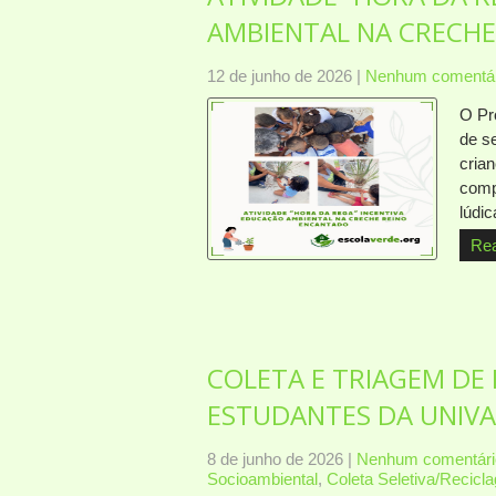
AMBIENTAL NA CRECH
12 de junho de 2026
|
Nenhum comentár
O Pr
de s
cria
comp
lúdi
Re
COLETA E TRIAGEM DE 
ESTUDANTES DA UNIVA
8 de junho de 2026
|
Nenhum comentári
Socioambiental
,
Coleta Seletiva/Recicl