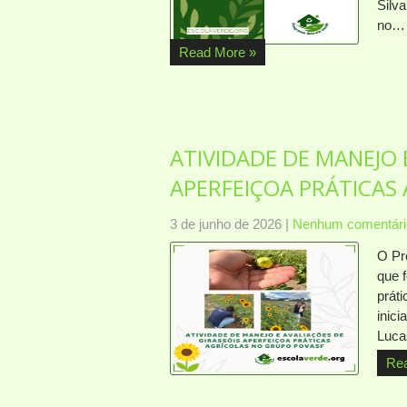
Silv
no…
Read More »
ATIVIDADE DE MANEJO 
APERFEIÇOA PRÁTICAS
3 de junho de 2026
|
Nenhum comentári
O Pr
que 
práti
inici
Luca
Re