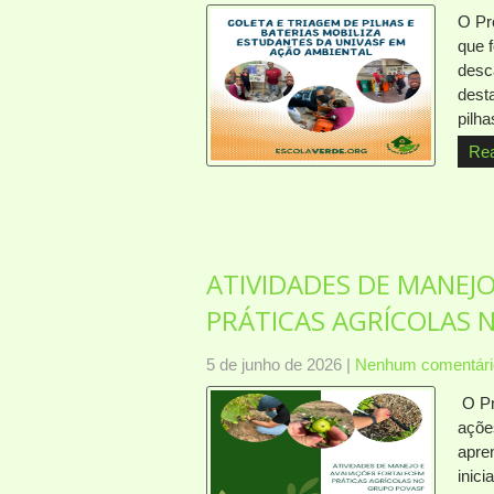
O Pr
que 
desc
desta
pilha
Re
ATIVIDADES DE MANEJ
PRÁTICAS AGRÍCOLAS 
5 de junho de 2026
|
Nenhum comentári
O Pr
açõe
apre
inici