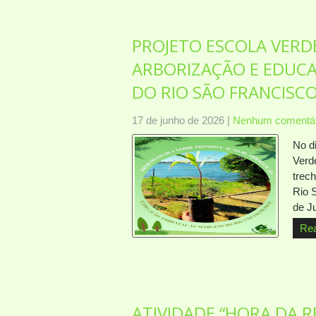
PROJETO ESCOLA VERD
ARBORIZAÇÃO E EDUC
DO RIO SÃO FRANCISC
17 de junho de 2026
|
Nenhum comentár
No d
Verd
trec
Rio 
de J
Re
ATIVIDADE “HORA DA 