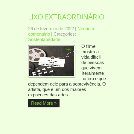
LIXO EXTRAORDINÁRIO
26 de fevereiro de 2022
|
Nenhum
comentário
| Categories:
Sustentabilidade
O filme
mostra a
vida difícil
de pessoas
que vivem
literalmente
no lixo e que
dependem dele para a sobrevivência. O
artista, que é um dos maiores
expoentes das artes…
Read More »