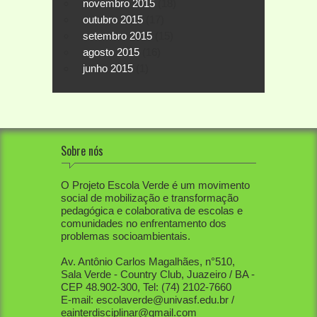
novembro 2015
(18)
outubro 2015
(17)
setembro 2015
(15)
agosto 2015
(16)
junho 2015
(1)
Sobre nós
O Projeto Escola Verde é um movimento
social de mobilização e transformação
pedagógica e colaborativa de escolas e
comunidades no enfrentamento dos
problemas socioambientais.
Av. Antônio Carlos Magalhães, n°510,
Sala Verde - Country Club, Juazeiro / BA -
CEP 48.902-300, Tel: (74) 2102-7660
E-mail: escolaverde@univasf.edu.br /
eainterdisciplinar@gmail.com