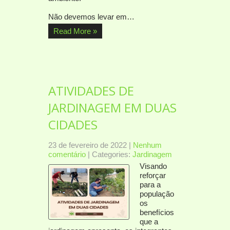
Não devemos levar em…
Read More »
ATIVIDADES DE
JARDINAGEM EM DUAS
CIDADES
23 de fevereiro de 2022
|
Nenhum
comentário
| Categories:
Jardinagem
Visando
reforçar
para a
população
os
benefícios
que a