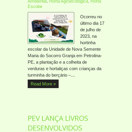
Ambiental
,
Horta Agroecológica
,
Horta
Escolar
Ocorreu no
último dia 17
de julho de
2023, na
hortinha
escolar da Unidade de Nova Semente
Maria do Socorro Granja em Petrolina-
PE, a plantação e a colheita de
verduras e hortaliças com crianças da
turminha do berçário –…
Read More »
PEV LANÇA LIVROS
DESENVOLVIDOS