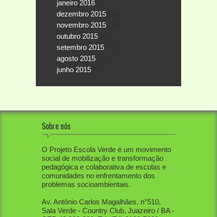
janeiro 2016
(8)
dezembro 2015
(14)
novembro 2015
(18)
outubro 2015
(17)
setembro 2015
(15)
agosto 2015
(16)
junho 2015
(1)
Sobre nós
O Projeto Escola Verde é um movimento
social de mobilização e transformação
pedagógica e colaborativa de escolas e
comunidades no enfrentamento dos
problemas socioambientais.
Av. Antônio Carlos Magalhães, n°510,
Sala Verde - Country Club, Juazeiro / BA -