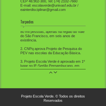
CEP 48.902-300, Tel: (74) 2102-7660
E-mail: escolaverde@univasf.edu.br /
eainterdisciplinar@gmail.com
Torpedos
1. PEV já mobilizou diretamente mais de
80 mil pessoas, apenas na região do Vale
do São Francisco, em seis anos de
existência.
2. CNPq aprova Projeto de Pesquisa do
PEV nas escolas da Educação Básica.
3. Projeto Escola Verde é aprovado em 1º
lugar no IF-Sertão Pernambucano, em
Edital de Extensão.
4. PEV aprovou 12 trabalhos na Mostra
de Extensão, 10 trabalhos na Semana de
Ciências Sociais, 5 trabalhos na SBPC
nacional, 21 na SBPC local, 12 no
Workshop de Educação Ambiental, 2 na
Projeto Escola Verde. © Todos os direitos
Sebiovasf e 3 no Congresso Nacional de
Reservados
Gestão Ambiental. Veja alguns dos
link1
e