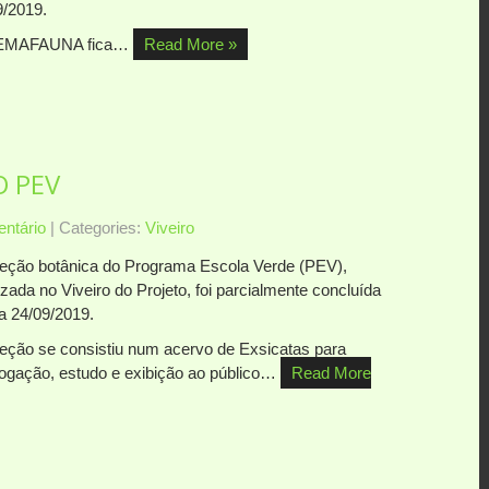
9/2019.
EMAFAUNA fica…
Read More »
O PEV
ntário
| Categories:
Viveiro
leção botânica do Programa Escola Verde (PEV),
izada no Viveiro do Projeto, foi parcialmente concluída
ia 24/09/2019.
leção se consistiu num acervo de Exsicatas para
logação, estudo e exibição ao público…
Read More