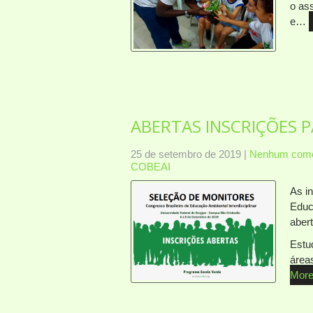
o ass
e…
ABERTAS INSCRIÇÕES 
25 de setembro de 2019
|
Nenhum come
COBEAI
As i
Educ
aber
Estu
área
More