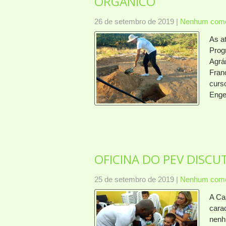
ORGÂNICO
26 de setembro de 2019
|
Nenhum come
As a
Prog
Agrá
Fran
curs
Eng
OFICINA DO PEV DISCU
25 de setembro de 2019
|
Nenhum come
A Ca
cara
nenh