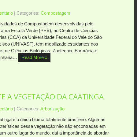
ntário
| Categories:
Compostagem
tividades de Compostagem desenvolvidas pelo
rama Escola Verde (PEV), no Centro de Ciências
rias (CCA) da Universidade Federal do Vale do São
cisco (UNIVASF), tem mobilizado estudantes dos
os de Ciências Biológicas, Zootecnia, Farmácia e
enharia…
Read More »
TE A VEGETAÇÃO DA CAATINGA
ntário
| Categories:
Arborização
atinga é o único bioma totalmente brasileiro. Algumas
cterísticas dessa vegetação não são encontradas em
um outro lugar do mundo, daí a importância de abordar