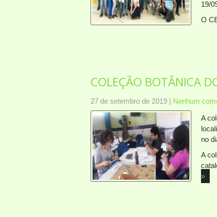
19/0
O C
COLEÇÃO BOTÂNICA D
27 de setembro de 2019
|
Nenhum come
A co
local
no d
A co
cata
»