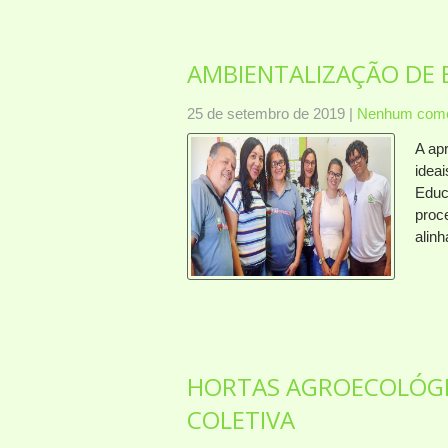
AMBIENTALIZAÇÃO DE 
25 de setembro de 2019
|
Nenhum come
A ap
ideai
Educ
proc
alin
HORTAS AGROECOLÓGIC
COLETIVA