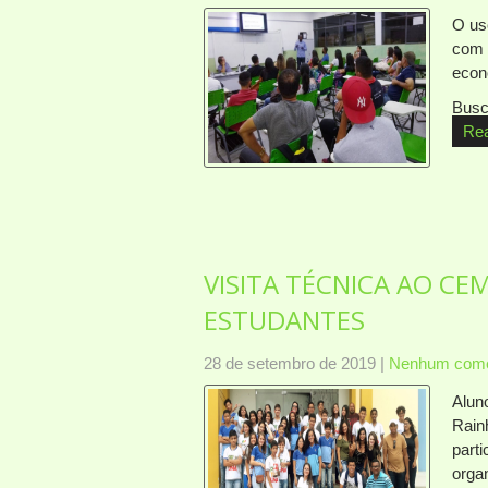
O uso
com 
econo
Busc
Re
VISITA TÉCNICA AO CE
ESTUDANTES
28 de setembro de 2019
|
Nenhum come
Alun
Rain
part
orga