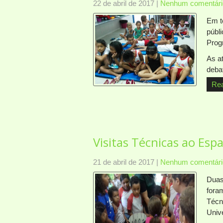
22 de abril de 2017
|
Nenhum comentári
Em t
públ
Prog
As a
deba
Re
Visitas Técnicas ao Espa
21 de abril de 2017
|
Nenhum comentári
Duas
fora
Técn
Univ