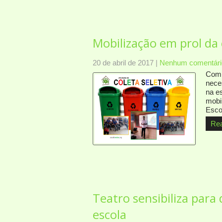
Mobilização em prol da 
20 de abril de 2017
|
Nenhum comentári
Com o
nece
na e
mobi
Escol
Re
Teatro sensibiliza para
escola