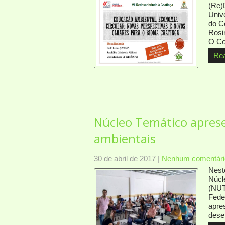
(Re)
Univ
do C
Rosi
O C
Re
Núcleo Temático aprese
ambientais
30 de abril de 2017
|
Nenhum comentári
Nest
Núcl
(NUT
Fede
apre
dese