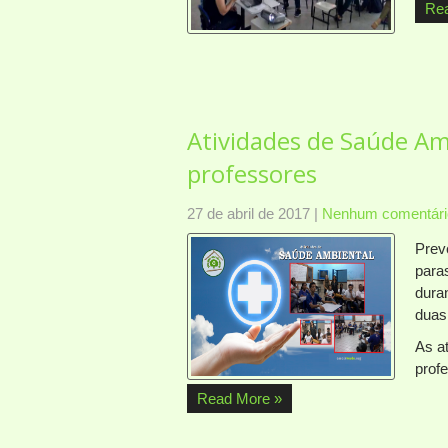
Re
Atividades de Saúde Am
professores
27 de abril de 2017
|
Nenhum comentári
Prev
para
dura
duas
As a
prof
Read More »