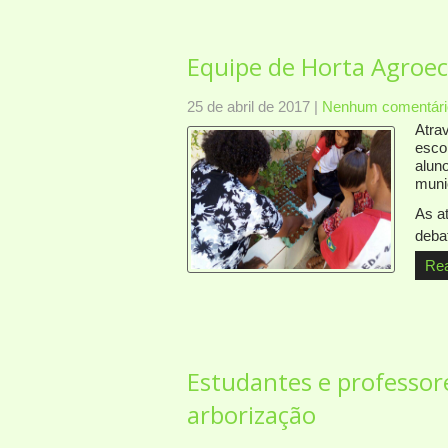
Equipe de Horta Agroec
25 de abril de 2017
|
Nenhum comentári
Atra
esco
alun
muni
As a
deba
Re
Estudantes e professore
arborização