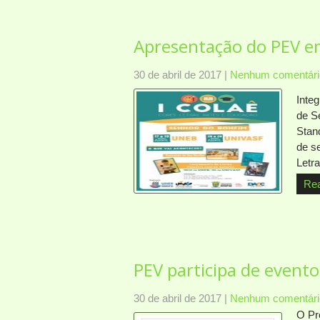
Apresentação do PEV e
30 de abril de 2017
|
Nenhum comentári
Inte
de S
Stan
de se
Letr
Re
PEV participa de event
30 de abril de 2017
|
Nenhum comentári
O Pr