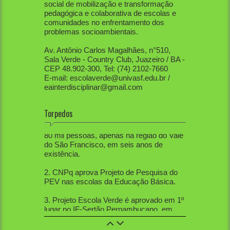
social de mobilização e transformação
pedagógica e colaborativa de escolas e
comunidades no enfrentamento dos
problemas socioambientais.
Av. Antônio Carlos Magalhães, n°510,
Sala Verde - Country Club, Juazeiro / BA -
CEP 48.902-300, Tel: (74) 2102-7660
E-mail: escolaverde@univasf.edu.br /
eainterdisciplinar@gmail.com
Torpedos
1. PEV já mobilizou diretamente mais de
80 mil pessoas, apenas na região do Vale
do São Francisco, em seis anos de
existência.
2. CNPq aprova Projeto de Pesquisa do
PEV nas escolas da Educação Básica.
3. Projeto Escola Verde é aprovado em 1º
lugar no IF-Sertão Pernambucano, em
Edital de Extensão.