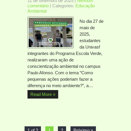
11 de setembro de 2025
|
Nenhum
comentário
| Categories:
Educação
Ambiental
No dia 27 de
maio de
2025,
estudantes
da Univasf
integrantes do Programa Escola Verde,
realizaram uma ação de
conscientização ambiental no campus
Paulo Afonso. Com o tema “Como
pequenas ações poderiam fazer a
diferença no meio ambiente?”, a…
Read More »
1 of 2
1
2
Próximo »