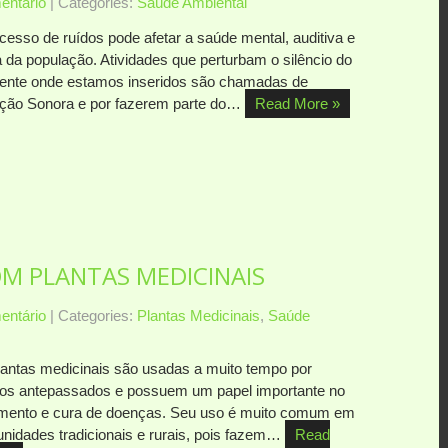
ntário
| Categories:
Saúde Ambiental
cesso de ruídos pode afetar a saúde mental, auditiva e
a da população. Atividades que perturbam o silêncio do
ente onde estamos inseridos são chamadas de
ição Sonora e por fazerem parte do…
Read More »
M PLANTAS MEDICINAIS
ntário
| Categories:
Plantas Medicinais
,
Saúde
lantas medicinais são usadas a muito tempo por
os antepassados e possuem um papel importante no
amento e cura de doenças. Seu uso é muito comum em
nidades tradicionais e rurais, pois fazem…
Read