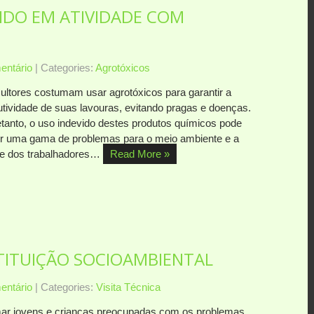
IDO EM ATIVIDADE COM
ntário
| Categories:
Agrotóxicos
cultores costumam usar agrotóxicos para garantir a
utividade de suas lavouras, evitando pragas e doenças.
etanto, o uso indevido destes produtos químicos pode
er uma gama de problemas para o meio ambiente e a
e dos trabalhadores…
Read More »
STITUIÇÃO SOCIOAMBIENTAL
ntário
| Categories:
Visita Técnica
ar jovens e crianças preocupadas com os problemas