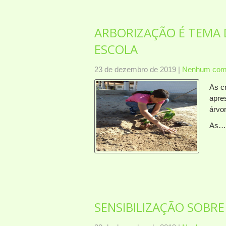
ARBORIZAÇÃO É TEMA D
ESCOLA
23 de dezembro de 2019
|
Nenhum come
As c
apre
árvo
As
SENSIBILIZAÇÃO SOBR