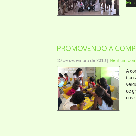
More
PROMOVENDO A COM
19 de dezembro de 2019
|
Nenhum come
A co
tran
verd
de g
dos 