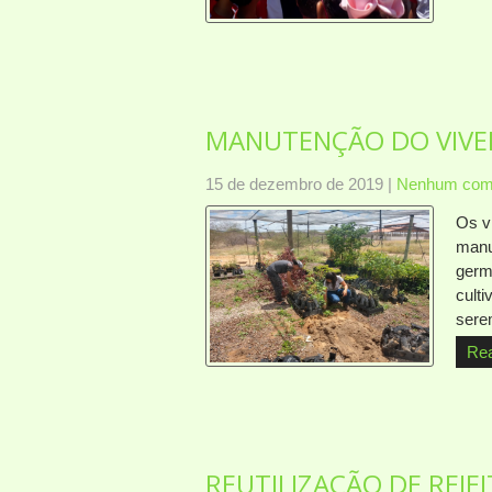
MANUTENÇÃO DO VIVEI
15 de dezembro de 2019
|
Nenhum come
Os v
manu
germ
cult
sere
Re
REUTILIZAÇÃO DE REJE