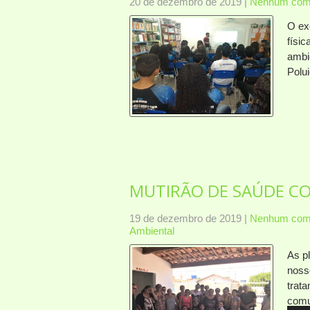
20 de dezembro de 2019
|
Nenhum come
O ex
físic
ambi
Polu
MUTIRÃO DE SAÚDE CO
19 de dezembro de 2019
|
Nenhum come
Ambiental
As p
noss
trat
comu