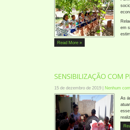
soci
econ
Rela
em s
esti
Read More »
SENSIBILIZAÇÃO COM 
15 de dezembro de 2019
|
Nenhum come
As á
atua
essen
real
Re