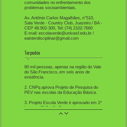
comunidades no enfrentamento dos
problemas socioambientais.
Av. Antônio Carlos Magalhães, n°510,
Sala Verde - Country Club, Juazeiro / BA -
CEP 48.902-300, Tel: (74) 2102-7660
E-mail: escolaverde@univasf.edu.br /
eainterdisciplinar@gmail.com
Torpedos
1. PEV já mobilizou diretamente mais de
80 mil pessoas, apenas na região do Vale
do São Francisco, em seis anos de
existência.
2. CNPq aprova Projeto de Pesquisa do
PEV nas escolas da Educação Básica.
3. Projeto Escola Verde é aprovado em 1º
lugar no IF-Sertão Pernambucano, em
Edital de Extensão.
4. PEV aprovou 12 trabalhos na Mostra
de Extensão, 10 trabalhos na Semana de