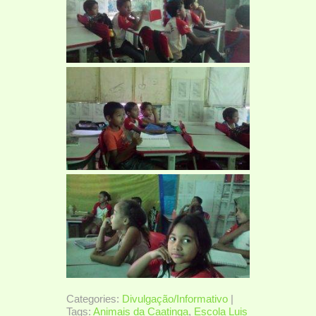
Categories:
Divulgação/Informativo
|
Tags:
Animais da Caatinga
,
Escola Luis