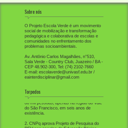
Sobre nós
O Projeto Escola Verde é um movimento
social de mobilização e transformação
pedagógica e colaborativa de escolas e
comunidades no enfrentamento dos
problemas socioambientais.
Av. Antônio Carlos Magalhães, n°510,
Sala Verde - Country Club, Juazeiro / BA -
CEP 48.902-300, Tel: (74) 2102-7660
E-mail: escolaverde@univasf.edu.br /
eainterdisciplinar@gmail.com
Torpedos
1. PEV já mobilizou diretamente mais de
80 mil pessoas, apenas na região do Vale
do São Francisco, em seis anos de
existência.
2. CNPq aprova Projeto de Pesquisa do
PEV nas escolas da Educação Básica.