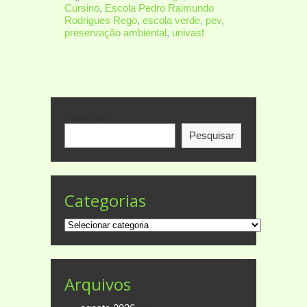
Cursino
,
Escola Pedro Raimundo
Rodrigues Rego
,
escola verde
,
pev
,
preservação ambiental
,
univasf
Pesquisar
Pesquisar
Categorias
Categorias
Arquivos