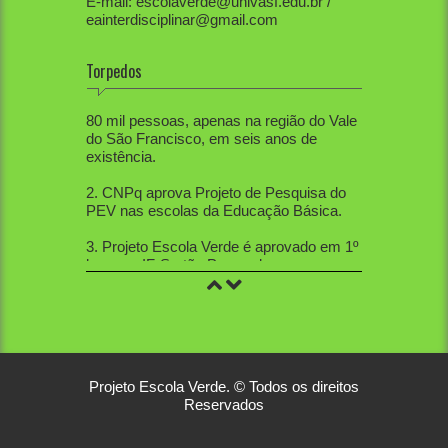
E-mail: escolaverde@univasf.edu.br /
eainterdisciplinar@gmail.com
Torpedos
1. PEV já mobilizou diretamente mais de
80 mil pessoas, apenas na região do Vale
do São Francisco, em seis anos de
existência.
2. CNPq aprova Projeto de Pesquisa do
PEV nas escolas da Educação Básica.
3. Projeto Escola Verde é aprovado em 1º
lugar no IF-Sertão Pernambucano, em
Edital de Extensão.
4. PEV aprovou 12 trabalhos na Mostra
de Extensão, 10 trabalhos na Semana de
Ciências Sociais, 5 trabalhos na SBPC
nacional, 21 na SBPC local, 12 no
Workshop de Educação Ambiental, 2 na
Projeto Escola Verde. © Todos os direitos
Sebiovasf e 3 no Congresso Nacional de
Reservados
Gestão Ambiental. Veja alguns dos
link1
e
link2.