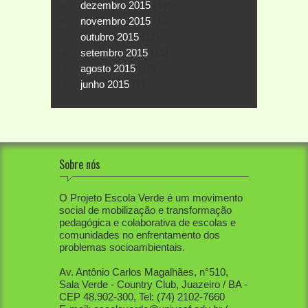
dezembro 2015
(14)
novembro 2015
(18)
outubro 2015
(17)
setembro 2015
(15)
agosto 2015
(16)
junho 2015
(1)
Sobre nós
O Projeto Escola Verde é um movimento
social de mobilização e transformação
pedagógica e colaborativa de escolas e
comunidades no enfrentamento dos
problemas socioambientais.
Av. Antônio Carlos Magalhães, n°510,
Sala Verde - Country Club, Juazeiro / BA -
CEP 48.902-300, Tel: (74) 2102-7660