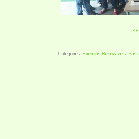
[S
Categories:
Energias Renováveis
,
Suste