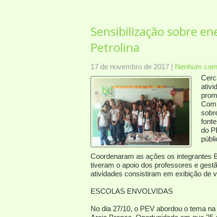
Sensibilização sobre e
Petrolina
17 de novembro de 2017
|
Nenhum come
Cerc
ativi
prom
Com o
sobr
fonte
do P
públi
Coordenaram as ações os integrantes B
tiveram o apoio dos professores e gest
atividades consistiram em exibição de ví
ESCOLAS ENVOLVIDAS
No dia 27/10, o PEV abordou o tema na 