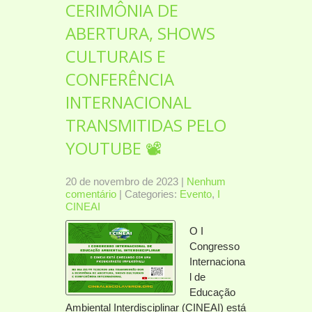
CERIMÔNIA DE
ABERTURA, SHOWS
CULTURAIS E
CONFERÊNCIA
INTERNACIONAL
TRANSMITIDAS PELO
YOUTUBE 📽️
20 de novembro de 2023
|
Nenhum
comentário
| Categories:
Evento
,
I
CINEAI
O I
Congresso
Internaciona
l de
Educação
Ambiental Interdisciplinar (CINEAI) está