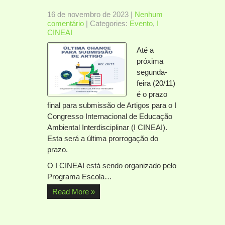
16 de novembro de 2023
|
Nenhum
comentário
| Categories:
Evento
,
I
CINEAI
Até a
próxima
segunda-
feira (20/11)
é o prazo
final para submissão de Artigos para o I
Congresso Internacional de Educação
Ambiental Interdisciplinar (I CINEAI).
Esta será a última prorrogação do
prazo.
O I CINEAI está sendo organizado pelo
Programa Escola…
Read More »