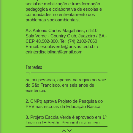
social de mobilização e transformação
pedagógica e colaborativa de escolas e
comunidades no enfrentamento dos
problemas socioambientais.
Av. Antônio Carlos Magalhães, n°510,
Sala Verde - Country Club, Juazeiro / BA -
CEP 48.902-300, Tel: (74) 2102-7660
E-mail: escolaverde@univasf.edu.br /
eainterdisciplinar@gmail.com
Torpedos
1. PEV já mobilizou diretamente mais de
80 mil pessoas, apenas na região do Vale
do São Francisco, em seis anos de
existência.
2. CNPq aprova Projeto de Pesquisa do
PEV nas escolas da Educação Básica.
3. Projeto Escola Verde é aprovado em 1º
lugar no IF-Sertão Pernambucano, em
Edital de Extensão.