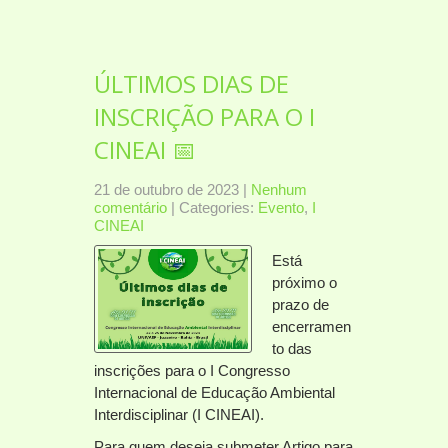
ÚLTIMOS DIAS DE
INSCRIÇÃO PARA O I
CINEAI 📅
21 de outubro de 2023
|
Nenhum
comentário
| Categories:
Evento
,
I
CINEAI
Está
próximo o
prazo de
encerramen
to das
inscrições para o I Congresso
Internacional de Educação Ambiental
Interdisciplinar (I CINEAI).
Para quem deseja submeter Artigo para