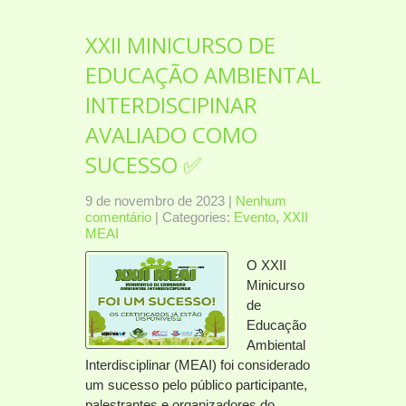
XXII MINICURSO DE
EDUCAÇÃO AMBIENTAL
INTERDISCIPINAR
AVALIADO COMO
SUCESSO ✅
9 de novembro de 2023
|
Nenhum
comentário
| Categories:
Evento
,
XXII
MEAI
O XXII
Minicurso
de
Educação
Ambiental
Interdisciplinar (MEAI) foi considerado
um sucesso pelo público participante,
palestrantes e organizadores do