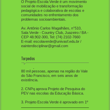
O Projeto Escola Verde é um movimento
social de mobilização e transformação
pedagógica e colaborativa de escolas e
comunidades no enfrentamento dos
problemas socioambientais.
Av. Antônio Carlos Magalhães, n°510,
Sala Verde - Country Club, Juazeiro / BA -
CEP 48.902-300, Tel: (74) 2102-7660
E-mail: escolaverde@univasf.edu.br /
eainterdisciplinar@gmail.com
Torpedos
1. PEV já mobilizou diretamente mais de
80 mil pessoas, apenas na região do Vale
do São Francisco, em seis anos de
existência.
2. CNPq aprova Projeto de Pesquisa do
PEV nas escolas da Educação Básica.
3. Projeto Escola Verde é aprovado em 1º
lugar no IF-Sertão Pernambucano, em
Edital de Extensão.