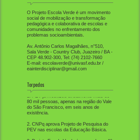
O Projeto Escola Verde é um movimento
social de mobilização e transformação
pedagógica e colaborativa de escolas e
comunidades no enfrentamento dos
problemas socioambientais.
Av. Antônio Carlos Magalhães, n°510,
Sala Verde - Country Club, Juazeiro / BA -
CEP 48.902-300, Tel: (74) 2102-7660
E-mail: escolaverde@univasf.edu.br /
eainterdisciplinar@gmail.com
Torpedos
1. PEV já mobilizou diretamente mais de
80 mil pessoas, apenas na região do Vale
do São Francisco, em seis anos de
existência.
2. CNPq aprova Projeto de Pesquisa do
PEV nas escolas da Educação Básica.
3. Projeto Escola Verde é aprovado em 1º