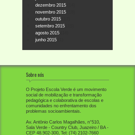
dezembro 2015
(14)
novembro 2015
(18)
outubro 2015
(17)
setembro 2015
(15)
agosto 2015
(16)
junho 2015
(1)
Sobre nós
O Projeto Escola Verde é um movimento
social de mobilização e transformação
pedagógica e colaborativa de escolas e
comunidades no enfrentamento dos
problemas socioambientais.
Av. Antônio Carlos Magalhães, n°510,
Sala Verde - Country Club, Juazeiro / BA -
CEP 48.902-300, Tel: (74) 2102-7660