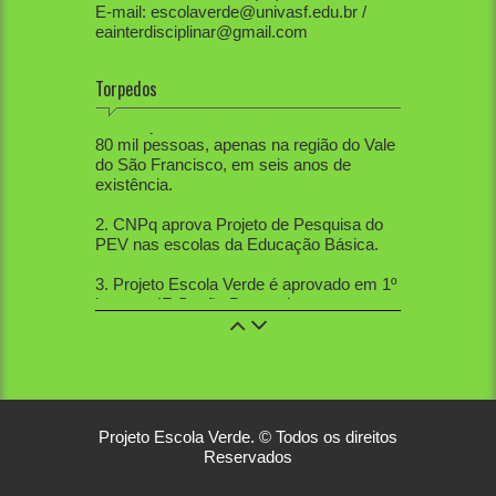
E-mail: escolaverde@univasf.edu.br /
eainterdisciplinar@gmail.com
Torpedos
1. PEV já mobilizou diretamente mais de
80 mil pessoas, apenas na região do Vale
do São Francisco, em seis anos de
existência.
2. CNPq aprova Projeto de Pesquisa do
PEV nas escolas da Educação Básica.
3. Projeto Escola Verde é aprovado em 1º
lugar no IF-Sertão Pernambucano, em
Edital de Extensão.
4. PEV aprovou 12 trabalhos na Mostra
de Extensão, 10 trabalhos na Semana de
Ciências Sociais, 5 trabalhos na SBPC
nacional, 21 na SBPC local, 12 no
Workshop de Educação Ambiental, 2 na
Projeto Escola Verde. © Todos os direitos
Sebiovasf e 3 no Congresso Nacional de
Reservados
Gestão Ambiental. Veja alguns dos
link1
e