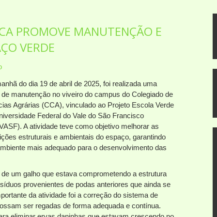
 CCA PROMOVE MANUTENÇÃO E
AÇO VERDE
o
anhã do dia 19 de abril de 2025, foi realizada uma
 de manutenção no viveiro do campus do Colegiado de
cias Agrárias (CCA), vinculado ao Projeto Escola Verde
niversidade Federal do Vale do São Francisco
VASF). A atividade teve como objetivo melhorar as
ições estruturais e ambientais do espaço, garantindo
mbiente mais adequado para o desenvolvimento das
ão de um galho que estava comprometendo a estrutura
resíduos provenientes de podas anteriores que ainda se
ortante da atividade foi a correção do sistema de
 possam ser regadas de forma adequada e contínua.
para eliminar ervas daninhas que estavam crescendo no