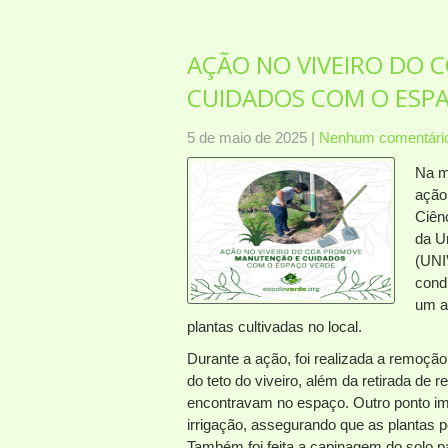
AÇÃO NO VIVEIRO DO
CUIDADOS COM O ESP
5 de maio de 2025
|
Nenhum comentári
Na m
ação
Ciên
da U
(UNI
cond
um a
plantas cultivadas no local.
Durante a ação, foi realizada a remoç
do teto do viveiro, além da retirada de 
encontravam no espaço. Outro ponto imp
irrigação, assegurando que as plantas
Também foi feita a capinagem do solo 