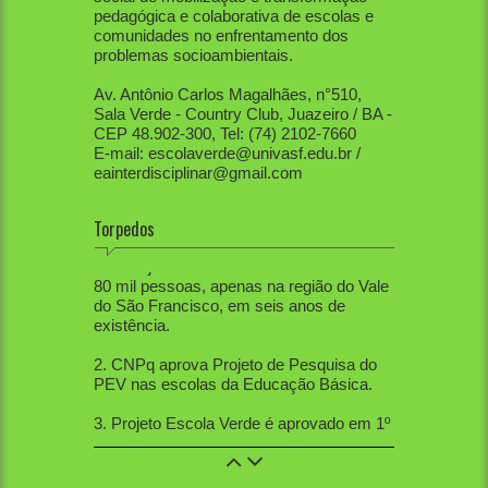
pedagógica e colaborativa de escolas e
comunidades no enfrentamento dos
problemas socioambientais.
Av. Antônio Carlos Magalhães, n°510,
Sala Verde - Country Club, Juazeiro / BA -
CEP 48.902-300, Tel: (74) 2102-7660
E-mail: escolaverde@univasf.edu.br /
eainterdisciplinar@gmail.com
Torpedos
1. PEV já mobilizou diretamente mais de
80 mil pessoas, apenas na região do Vale
do São Francisco, em seis anos de
existência.
2. CNPq aprova Projeto de Pesquisa do
PEV nas escolas da Educação Básica.
3. Projeto Escola Verde é aprovado em 1º
lugar no IF-Sertão Pernambucano, em
Edital de Extensão.