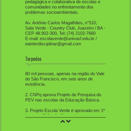
pedagógica e colaborativa de escolas e
comunidades no enfrentamento dos
problemas socioambientais.
Av. Antônio Carlos Magalhães, n°510,
Sala Verde - Country Club, Juazeiro / BA -
CEP 48.902-300, Tel: (74) 2102-7660
E-mail: escolaverde@univasf.edu.br /
eainterdisciplinar@gmail.com
Torpedos
1. PEV já mobilizou diretamente mais de
80 mil pessoas, apenas na região do Vale
do São Francisco, em seis anos de
existência.
2. CNPq aprova Projeto de Pesquisa do
PEV nas escolas da Educação Básica.
3. Projeto Escola Verde é aprovado em 1º
lugar no IF-Sertão Pernambucano, em
Edital de Extensão.
4. PEV aprovou 12 trabalhos na Mostra