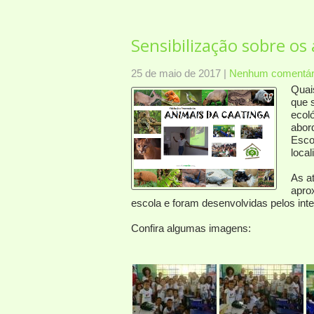
Sensibilização sobre os
25 de maio de 2017
|
Nenhum comentár
Quai
que 
ecol
abor
Esco
loca
As a
apro
escola e foram desenvolvidas pelos int
Confira algumas imagens: