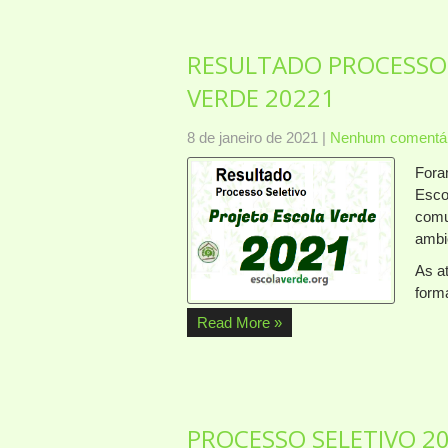
RESULTADO PROCESSO
VERDE 20221
8 de janeiro de 2021
|
Nenhum comentár
Fora
Esco
comu
ambi
As a
form
Read More »
PROCESSO SELETIVO 2