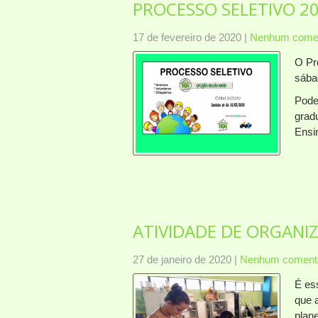
PROCESSO SELETIVO 2
17 de fevereiro de 2020
|
Nenhum comen
O Pr
sába
Pode
grad
Ensi
ATIVIDADE DE ORGANI
27 de janeiro de 2020
|
Nenhum comentá
É es
que 
plan