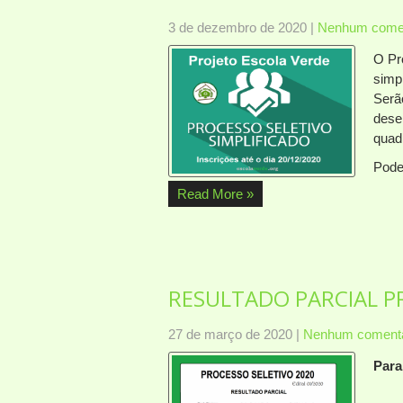
3 de dezembro de 2020
|
Nenhum comen
O Pr
simpl
Serã
desen
quad
Pod
Read More »
RESULTADO PARCIAL P
27 de março de 2020
|
Nenhum comentá
Para