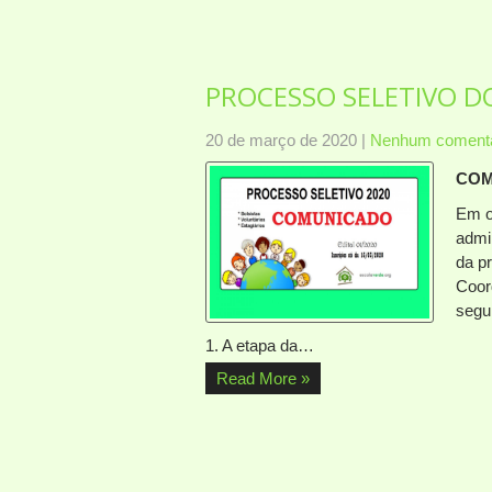
PROCESSO SELETIVO D
20 de março de 2020
|
Nenhum comentá
COM
Em o
admi
da p
Coor
segu
1. A etapa da…
Read More »