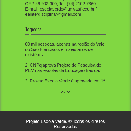
CEP 48.902-300, Tel: (74) 2102-7660
E-mail: escolaverde@univasf.edu.br /
eainterdisciplinar@gmail.com
Torpedos
1. PEV já mobilizou diretamente mais de
80 mil pessoas, apenas na região do Vale
do São Francisco, em seis anos de
existência.
2. CNPq aprova Projeto de Pesquisa do
PEV nas escolas da Educação Básica.
3. Projeto Escola Verde é aprovado em 1º
lugar no IF-Sertão Pernambucano, em
Edital de Extensão.
4. PEV aprovou 12 trabalhos na Mostra
de Extensão, 10 trabalhos na Semana de
Ciências Sociais, 5 trabalhos na SBPC
nacional, 21 na SBPC local, 12 no
Projeto Escola Verde. © Todos os direitos
Workshop de Educação Ambiental, 2 na
Reservados
Sebiovasf e 3 no Congresso Nacional de