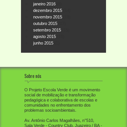
janeiro 2016
(8)
dezembro 2015
(14)
novembro 2015
(18)
outubro 2015
(17)
setembro 2015
(15)
agosto 2015
(16)
junho 2015
(1)
Sobre nós
O Projeto Escola Verde é um movimento
social de mobilização e transformação
pedagógica e colaborativa de escolas e
comunidades no enfrentamento dos
problemas socioambientais.
Av. Antônio Carlos Magalhães, n°510,
Sala Verde - Country Club, Juazeiro / BA -