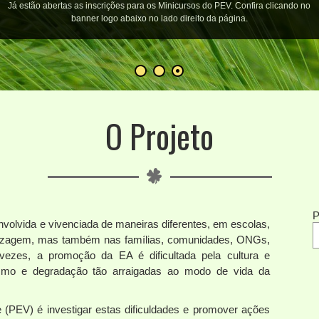
Já estão abertas as inscrições para os Minicursos do PEV. Confira clicando no
banner logo abaixo no lado direito da página.
O Projeto
P
volvida e vivenciada de maneiras diferentes, em escolas,
ndizagem, mas também nas famílias, comunidades, ONGs,
s vezes, a promoção da EA é dificultada pela cultura e
mo e degradação tão arraigadas ao modo de vida da
e (PEV) é investigar estas dificuldades e promover ações