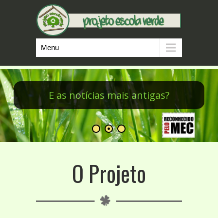
Menu
Minicursos do PEV
O Projeto