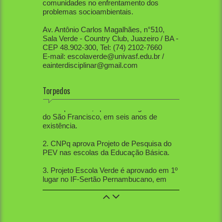
comunidades no enfrentamento dos
problemas socioambientais.
Av. Antônio Carlos Magalhães, n°510,
Sala Verde - Country Club, Juazeiro / BA -
CEP 48.902-300, Tel: (74) 2102-7660
E-mail: escolaverde@univasf.edu.br /
eainterdisciplinar@gmail.com
Torpedos
1. PEV já mobilizou diretamente mais de
80 mil pessoas, apenas na região do Vale
do São Francisco, em seis anos de
existência.
2. CNPq aprova Projeto de Pesquisa do
PEV nas escolas da Educação Básica.
3. Projeto Escola Verde é aprovado em 1º
lugar no IF-Sertão Pernambucano, em
Edital de Extensão.
4. PEV aprovou 12 trabalhos na Mostra
de Extensão, 10 trabalhos na Semana de
Ciências Sociais, 5 trabalhos na SBPC