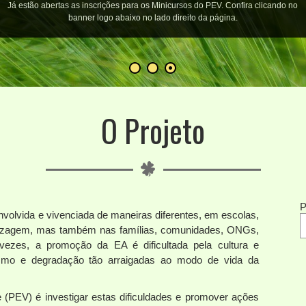
Já estão abertas as inscrições para os Minicursos do PEV. Confira clicando no
banner logo abaixo no lado direito da página.
O Projeto
P
volvida e vivenciada de maneiras diferentes, em escolas,
ndizagem, mas também nas famílias, comunidades, ONGs,
s vezes, a promoção da EA é dificultada pela cultura e
mo e degradação tão arraigadas ao modo de vida da
e (PEV) é investigar estas dificuldades e promover ações