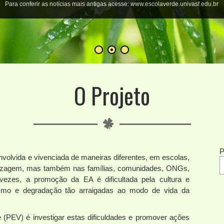
Já estão abertas as inscrições para os Minicursos do PEV. Confira clicando no
banner logo abaixo no lado direito da página.
O Projeto
P
volvida e vivenciada de maneiras diferentes, em escolas,
ndizagem, mas também nas famílias, comunidades, ONGs,
s vezes, a promoção da EA é dificultada pela cultura e
mo e degradação tão arraigadas ao modo de vida da
e (PEV) é investigar estas dificuldades e promover ações