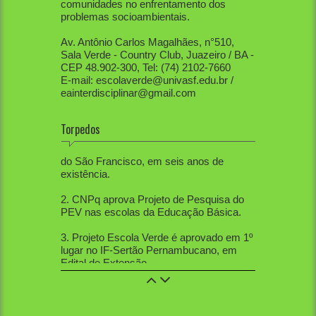
comunidades no enfrentamento dos
problemas socioambientais.
Av. Antônio Carlos Magalhães, n°510,
Sala Verde - Country Club, Juazeiro / BA -
CEP 48.902-300, Tel: (74) 2102-7660
E-mail: escolaverde@univasf.edu.br /
eainterdisciplinar@gmail.com
Torpedos
1. PEV já mobilizou diretamente mais de
80 mil pessoas, apenas na região do Vale
do São Francisco, em seis anos de
existência.
2. CNPq aprova Projeto de Pesquisa do
PEV nas escolas da Educação Básica.
3. Projeto Escola Verde é aprovado em 1º
lugar no IF-Sertão Pernambucano, em
Edital de Extensão.
4. PEV aprovou 12 trabalhos na Mostra
de Extensão, 10 trabalhos na Semana de
Ciências Sociais, 5 trabalhos na SBPC