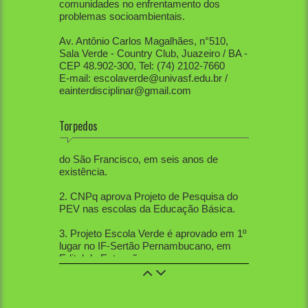
comunidades no enfrentamento dos
problemas socioambientais.
Av. Antônio Carlos Magalhães, n°510,
Sala Verde - Country Club, Juazeiro / BA -
CEP 48.902-300, Tel: (74) 2102-7660
E-mail: escolaverde@univasf.edu.br /
eainterdisciplinar@gmail.com
Torpedos
1. PEV já mobilizou diretamente mais de
80 mil pessoas, apenas na região do Vale
do São Francisco, em seis anos de
existência.
2. CNPq aprova Projeto de Pesquisa do
PEV nas escolas da Educação Básica.
3. Projeto Escola Verde é aprovado em 1º
lugar no IF-Sertão Pernambucano, em
Edital de Extensão.
4. PEV aprovou 12 trabalhos na Mostra
de Extensão, 10 trabalhos na Semana de
Ciências Sociais, 5 trabalhos na SBPC