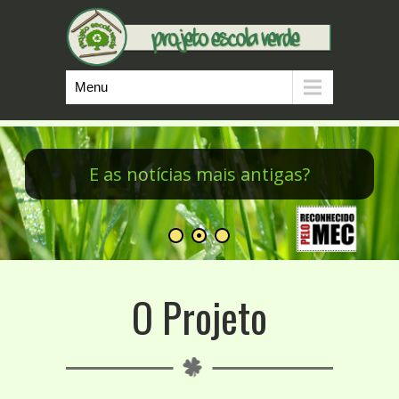
Menu
Minicursos do PEV
O Projeto