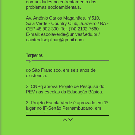
comunidades no enfrentamento dos
problemas socioambientais.
Av. Antônio Carlos Magalhães, n°510,
Sala Verde - Country Club, Juazeiro / BA -
CEP 48.902-300, Tel: (74) 2102-7660
E-mail: escolaverde@univasf.edu.br /
eainterdisciplinar@gmail.com
Torpedos
1. PEV já mobilizou diretamente mais de
80 mil pessoas, apenas na região do Vale
do São Francisco, em seis anos de
existência.
2. CNPq aprova Projeto de Pesquisa do
PEV nas escolas da Educação Básica.
3. Projeto Escola Verde é aprovado em 1º
lugar no IF-Sertão Pernambucano, em
Edital de Extensão.
4. PEV aprovou 12 trabalhos na Mostra
de Extensão, 10 trabalhos na Semana de
Ciências Sociais, 5 trabalhos na SBPC