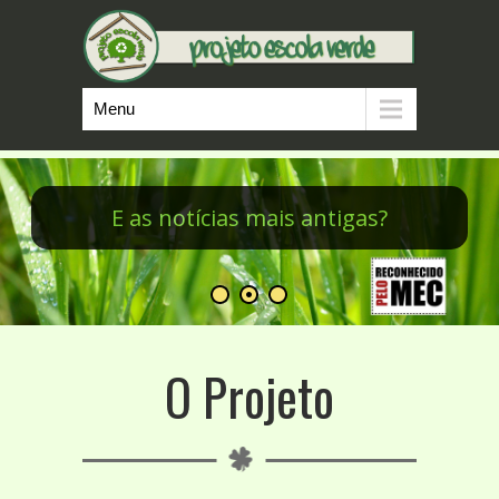
Menu
Minicursos do PEV
O Projeto