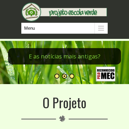
Menu
Minicursos do PEV
O Projeto