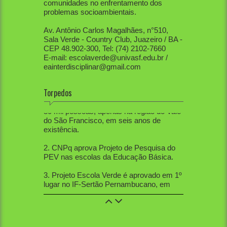
comunidades no enfrentamento dos
problemas socioambientais.
Av. Antônio Carlos Magalhães, n°510,
Sala Verde - Country Club, Juazeiro / BA -
CEP 48.902-300, Tel: (74) 2102-7660
E-mail: escolaverde@univasf.edu.br /
eainterdisciplinar@gmail.com
Torpedos
1. PEV já mobilizou diretamente mais de
80 mil pessoas, apenas na região do Vale
do São Francisco, em seis anos de
existência.
2. CNPq aprova Projeto de Pesquisa do
PEV nas escolas da Educação Básica.
3. Projeto Escola Verde é aprovado em 1º
lugar no IF-Sertão Pernambucano, em
Edital de Extensão.
4. PEV aprovou 12 trabalhos na Mostra
de Extensão, 10 trabalhos na Semana de
Ciências Sociais, 5 trabalhos na SBPC