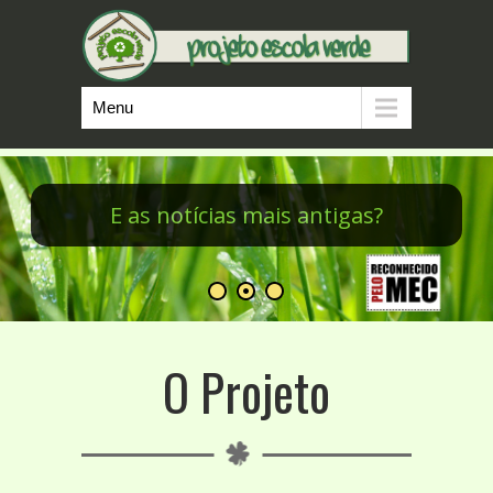
Menu
Minicursos do PEV
O Projeto