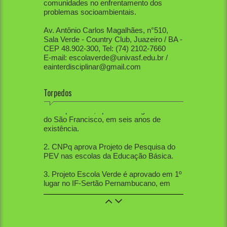
comunidades no enfrentamento dos
problemas socioambientais.
Av. Antônio Carlos Magalhães, n°510,
Sala Verde - Country Club, Juazeiro / BA -
CEP 48.902-300, Tel: (74) 2102-7660
E-mail: escolaverde@univasf.edu.br /
eainterdisciplinar@gmail.com
Torpedos
1. PEV já mobilizou diretamente mais de
80 mil pessoas, apenas na região do Vale
do São Francisco, em seis anos de
existência.
2. CNPq aprova Projeto de Pesquisa do
PEV nas escolas da Educação Básica.
3. Projeto Escola Verde é aprovado em 1º
lugar no IF-Sertão Pernambucano, em
Edital de Extensão.
4. PEV aprovou 12 trabalhos na Mostra
de Extensão, 10 trabalhos na Semana de
Ciências Sociais, 5 trabalhos na SBPC