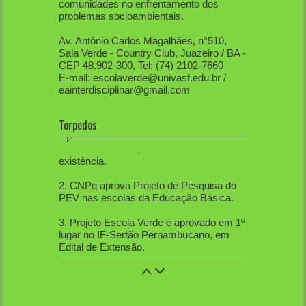
comunidades no enfrentamento dos
problemas socioambientais.
Av. Antônio Carlos Magalhães, n°510,
Sala Verde - Country Club, Juazeiro / BA -
CEP 48.902-300, Tel: (74) 2102-7660
E-mail: escolaverde@univasf.edu.br /
eainterdisciplinar@gmail.com
1. PEV já mobilizou diretamente mais de
Torpedos
80 mil pessoas, apenas na região do Vale
do São Francisco, em seis anos de
existência.
2. CNPq aprova Projeto de Pesquisa do
PEV nas escolas da Educação Básica.
3. Projeto Escola Verde é aprovado em 1º
lugar no IF-Sertão Pernambucano, em
Edital de Extensão.
4. PEV aprovou 12 trabalhos na Mostra
de Extensão, 10 trabalhos na Semana de
Ciências Sociais, 5 trabalhos na SBPC
nacional, 21 na SBPC local, 12 no