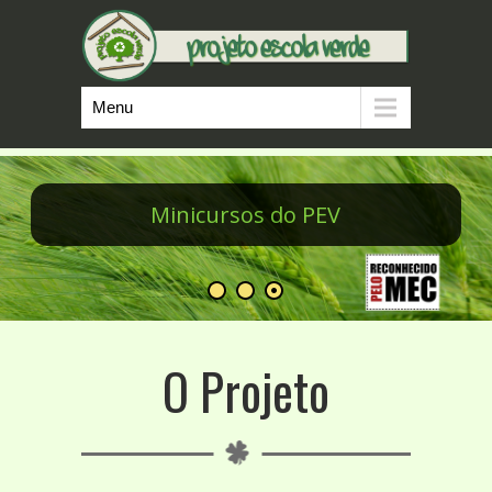
Menu
Minicursos do PEV
O Projeto