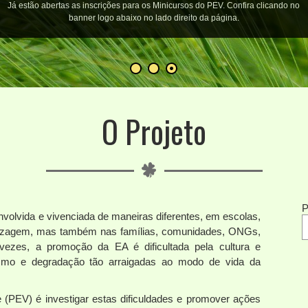
Escola Verde
Aqui você encontra todas as informações sobre o Projeto bem como suas
atividades mais recentes.
O Projeto
P
volvida e vivenciada de maneiras diferentes, em escolas,
ndizagem, mas também nas famílias, comunidades, ONGs,
s vezes, a promoção da EA é dificultada pela cultura e
mo e degradação tão arraigadas ao modo de vida da
e (PEV) é investigar estas dificuldades e promover ações