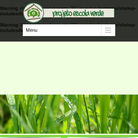
Warning
: Attempt to read property "ID" on null in
/var/www/site/wp-
includes/link-template.php
on line
389
Warning
: Attempt to read property "ID" on null in
/var/www/site/wp-
Menu
includes/link-template.php
on line
404