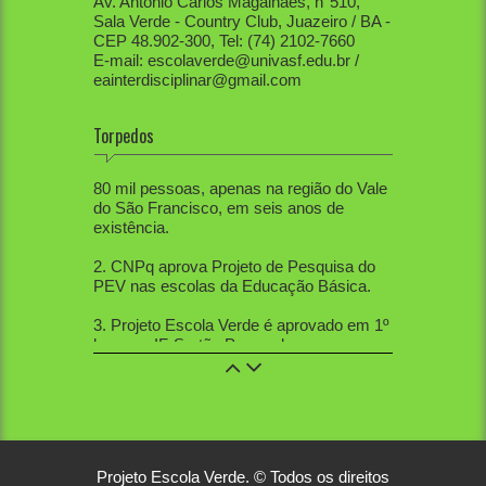
Av. Antônio Carlos Magalhães, n°510,
Sala Verde - Country Club, Juazeiro / BA -
CEP 48.902-300, Tel: (74) 2102-7660
E-mail: escolaverde@univasf.edu.br /
eainterdisciplinar@gmail.com
Torpedos
1. PEV já mobilizou diretamente mais de
80 mil pessoas, apenas na região do Vale
do São Francisco, em seis anos de
existência.
2. CNPq aprova Projeto de Pesquisa do
PEV nas escolas da Educação Básica.
3. Projeto Escola Verde é aprovado em 1º
lugar no IF-Sertão Pernambucano, em
Edital de Extensão.
4. PEV aprovou 12 trabalhos na Mostra
de Extensão, 10 trabalhos na Semana de
Ciências Sociais, 5 trabalhos na SBPC
nacional, 21 na SBPC local, 12 no
Workshop de Educação Ambiental, 2 na
Projeto Escola Verde. © Todos os direitos