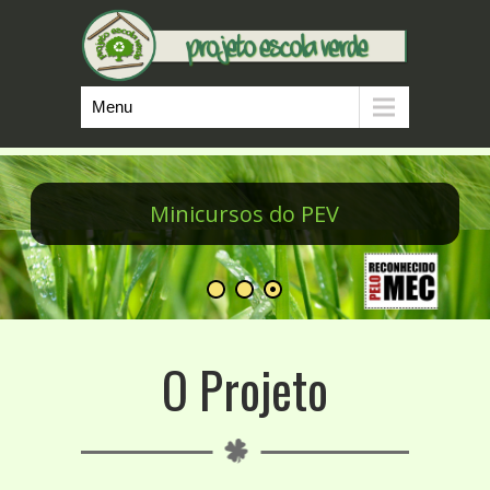
Menu
Minicursos do PEV
O Projeto