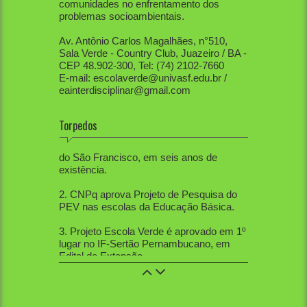
comunidades no enfrentamento dos
problemas socioambientais.
Av. Antônio Carlos Magalhães, n°510,
Sala Verde - Country Club, Juazeiro / BA -
CEP 48.902-300, Tel: (74) 2102-7660
E-mail: escolaverde@univasf.edu.br /
eainterdisciplinar@gmail.com
Torpedos
1. PEV já mobilizou diretamente mais de
80 mil pessoas, apenas na região do Vale
do São Francisco, em seis anos de
existência.
2. CNPq aprova Projeto de Pesquisa do
PEV nas escolas da Educação Básica.
3. Projeto Escola Verde é aprovado em 1º
lugar no IF-Sertão Pernambucano, em
Edital de Extensão.
4. PEV aprovou 12 trabalhos na Mostra
de Extensão, 10 trabalhos na Semana de
Ciências Sociais, 5 trabalhos na SBPC