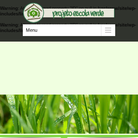
Warning
: Attempt to read property "ID" on null in
/var/www/site/wp-
includes/link-template.php
on line
389
Warning
: Attempt to read property "ID" on null in
/var/www/site/wp-
Menu
includes/link-template.php
on line
404