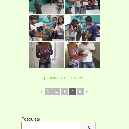
[SHOW SLIDESHOW]
◄
1
...
3
4
5
►
Pesquisar