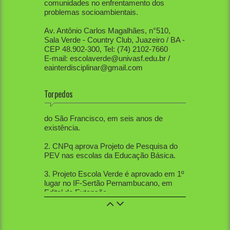
comunidades no enfrentamento dos
problemas socioambientais.
Av. Antônio Carlos Magalhães, n°510,
Sala Verde - Country Club, Juazeiro / BA -
CEP 48.902-300, Tel: (74) 2102-7660
E-mail: escolaverde@univasf.edu.br /
eainterdisciplinar@gmail.com
Torpedos
1. PEV já mobilizou diretamente mais de
80 mil pessoas, apenas na região do Vale
do São Francisco, em seis anos de
existência.
2. CNPq aprova Projeto de Pesquisa do
PEV nas escolas da Educação Básica.
3. Projeto Escola Verde é aprovado em 1º
lugar no IF-Sertão Pernambucano, em
Edital de Extensão.
4. PEV aprovou 12 trabalhos na Mostra
de Extensão, 10 trabalhos na Semana de
Ciências Sociais, 5 trabalhos na SBPC