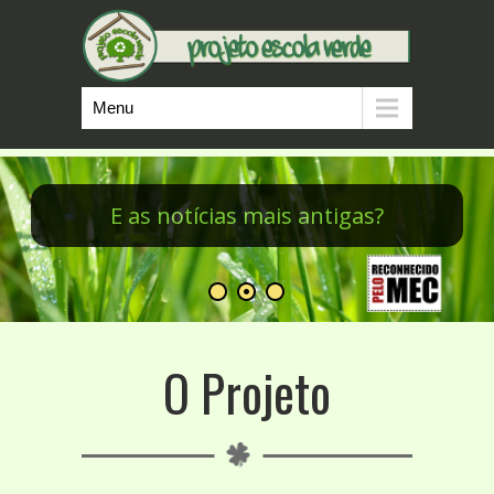
Menu
Minicursos do PEV
O Projeto