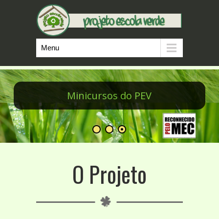
Menu
Minicursos do PEV
O Projeto