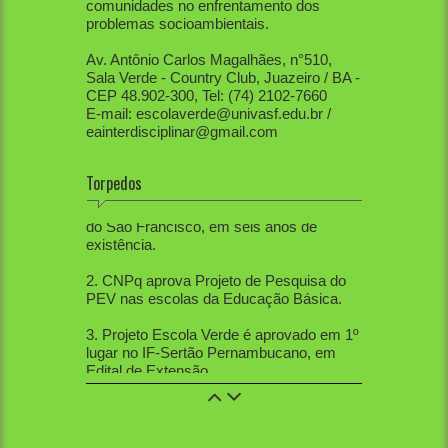
comunidades no enfrentamento dos
problemas socioambientais.
Av. Antônio Carlos Magalhães, n°510,
Sala Verde - Country Club, Juazeiro / BA -
CEP 48.902-300, Tel: (74) 2102-7660
E-mail: escolaverde@univasf.edu.br /
eainterdisciplinar@gmail.com
Torpedos
1. PEV já mobilizou diretamente mais de
80 mil pessoas, apenas na região do Vale
do São Francisco, em seis anos de
existência.
2. CNPq aprova Projeto de Pesquisa do
PEV nas escolas da Educação Básica.
3. Projeto Escola Verde é aprovado em 1º
lugar no IF-Sertão Pernambucano, em
Edital de Extensão.
4. PEV aprovou 12 trabalhos na Mostra
de Extensão, 10 trabalhos na Semana de
Ciências Sociais, 5 trabalhos na SBPC