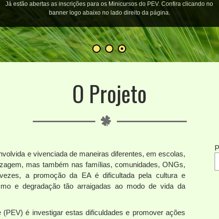
Já estão abertas as inscrições para os Minicursos do PEV. Confira clicando no
banner logo abaixo no lado direito da página.
O Projeto
P
volvida e vivenciada de maneiras diferentes, em escolas,
ndizagem, mas também nas famílias, comunidades, ONGs,
s vezes, a promoção da EA é dificultada pela cultura e
mo e degradação tão arraigadas ao modo de vida da
e (PEV) é investigar estas dificuldades e promover ações