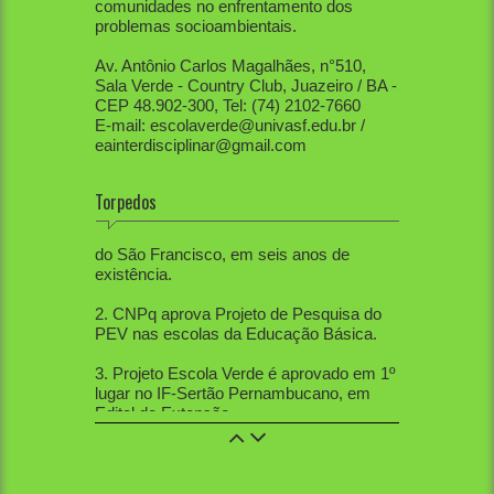
comunidades no enfrentamento dos
problemas socioambientais.
Av. Antônio Carlos Magalhães, n°510,
Sala Verde - Country Club, Juazeiro / BA -
CEP 48.902-300, Tel: (74) 2102-7660
E-mail: escolaverde@univasf.edu.br /
eainterdisciplinar@gmail.com
Torpedos
1. PEV já mobilizou diretamente mais de
80 mil pessoas, apenas na região do Vale
do São Francisco, em seis anos de
existência.
2. CNPq aprova Projeto de Pesquisa do
PEV nas escolas da Educação Básica.
3. Projeto Escola Verde é aprovado em 1º
lugar no IF-Sertão Pernambucano, em
Edital de Extensão.
4. PEV aprovou 12 trabalhos na Mostra
de Extensão, 10 trabalhos na Semana de
Ciências Sociais, 5 trabalhos na SBPC