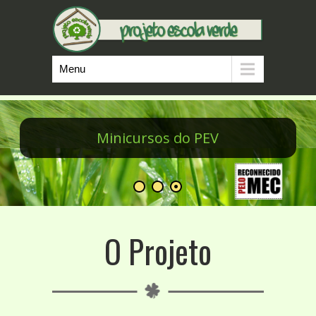
Menu
Minicursos do PEV
O Projeto