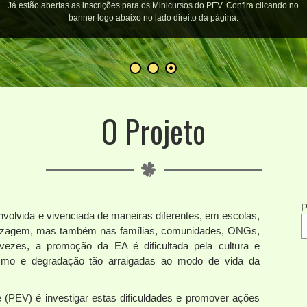
Já estão abertas as inscrições para os Minicursos do PEV. Confira clicando no
banner logo abaixo no lado direito da página.
O Projeto
P
volvida e vivenciada de maneiras diferentes, em escolas,
ndizagem, mas também nas famílias, comunidades, ONGs,
s vezes, a promoção da EA é dificultada pela cultura e
mo e degradação tão arraigadas ao modo de vida da
e (PEV) é investigar estas dificuldades e promover ações