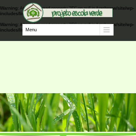
Warning
: Attempt to read property "ID" on null in
/var/www/site/wp-
includes/link-template.php
on line
389
Warning
: Attempt to read property "ID" on null in
/var/www/site/wp-
Menu
includes/link-template.php
on line
404