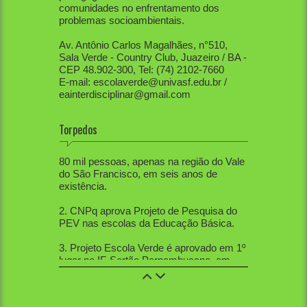
comunidades no enfrentamento dos
problemas socioambientais.
Av. Antônio Carlos Magalhães, n°510,
Sala Verde - Country Club, Juazeiro / BA -
CEP 48.902-300, Tel: (74) 2102-7660
E-mail: escolaverde@univasf.edu.br /
eainterdisciplinar@gmail.com
Torpedos
1. PEV já mobilizou diretamente mais de
80 mil pessoas, apenas na região do Vale
do São Francisco, em seis anos de
existência.
2. CNPq aprova Projeto de Pesquisa do
PEV nas escolas da Educação Básica.
3. Projeto Escola Verde é aprovado em 1º
lugar no IF-Sertão Pernambucano, em
Edital de Extensão.
4. PEV aprovou 12 trabalhos na Mostra
de Extensão, 10 trabalhos na Semana de