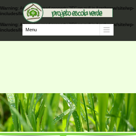
Warning
: Attempt to read property "ID" on null in
/var/www/site/wp-
includes/link-template.php
on line
389
Warning
: Attempt to read property "ID" on null in
/var/www/site/wp-
Menu
includes/link-template.php
on line
404