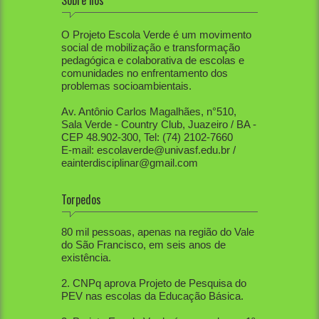
Sobre nós
O Projeto Escola Verde é um movimento
social de mobilização e transformação
pedagógica e colaborativa de escolas e
comunidades no enfrentamento dos
problemas socioambientais.
Av. Antônio Carlos Magalhães, n°510,
Sala Verde - Country Club, Juazeiro / BA -
CEP 48.902-300, Tel: (74) 2102-7660
E-mail: escolaverde@univasf.edu.br /
eainterdisciplinar@gmail.com
Torpedos
1. PEV já mobilizou diretamente mais de
80 mil pessoas, apenas na região do Vale
do São Francisco, em seis anos de
existência.
2. CNPq aprova Projeto de Pesquisa do
PEV nas escolas da Educação Básica.
3. Projeto Escola Verde é aprovado em 1º