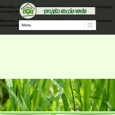
Warning
: Attempt to read property "ID" on null in
/var/www/site/wp-
includes/link-template.php
on line
389
Warning
: Attempt to read property "ID" on null in
/var/www/site/wp-
Menu
includes/link-template.php
on line
404