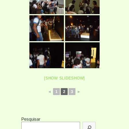
[SHOW SLIDESHOW]
◄
1
2
3
►
Pesquisar