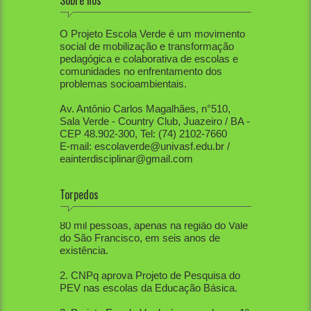
Sobre nós
O Projeto Escola Verde é um movimento
social de mobilização e transformação
pedagógica e colaborativa de escolas e
comunidades no enfrentamento dos
problemas socioambientais.
Av. Antônio Carlos Magalhães, n°510,
Sala Verde - Country Club, Juazeiro / BA -
CEP 48.902-300, Tel: (74) 2102-7660
E-mail: escolaverde@univasf.edu.br /
eainterdisciplinar@gmail.com
Torpedos
1. PEV já mobilizou diretamente mais de
80 mil pessoas, apenas na região do Vale
do São Francisco, em seis anos de
existência.
2. CNPq aprova Projeto de Pesquisa do
PEV nas escolas da Educação Básica.
3. Projeto Escola Verde é aprovado em 1º