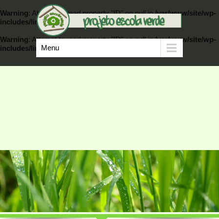
Warning
: Attempt to read property "ID" on null in
/var/www/site/wp-
includes/link-template.php
on line
389
Warning
: Attempt to read property "ID" on null in
/var/www/site/wp-
Menu
includes/link-template.php
on line
404