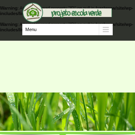
Warning
: Attempt to read property "ID" on null in
/var/www/site/wp-
includes/link-template.php
on line
389
Warning
: Attempt to read property "ID" on null in
/var/www/site/wp-
Menu
includes/link-template.php
on line
404